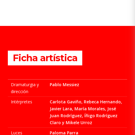
Ficha artística
Dramaturgia y
Pablo Messiez
dirección
Intérpretes
Carlota Gaviño, Rebeca Hernando,
Javier Lara, María Morales, José
Juan Rodríguez, Íñigo Rodríguez
Claro y Mikele Urroz
Luces
Paloma Parra