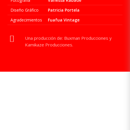
Fotografía
Vanessa Rábade
Diseño Gráfico
Patricia Portela
Agradecimientos
Fuafua Vintage
Una producción de: Buxman Producciones y
Kamikaze Producciones.