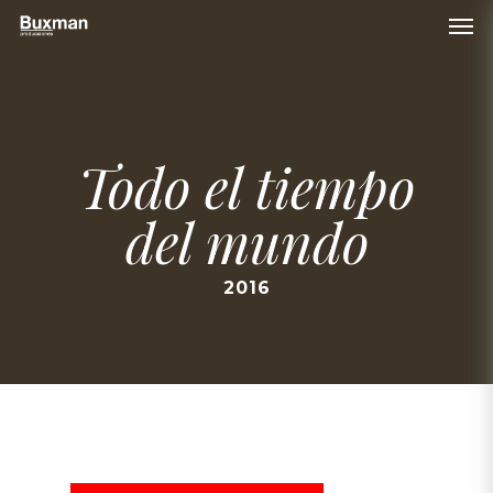
Skip
Men
to
main
content
Todo el tiempo
del mundo
2016