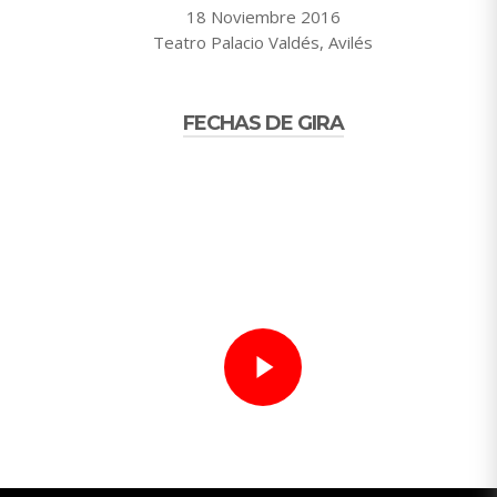
18 Noviembre 2016
Teatro Palacio Valdés, Avilés
FECHAS DE GIRA
FEBRERO 2018
2
Teatro
Jerez de la
Feb
Villamarta
Frontera
JUNIO 2018
Play Video
23
Teatro Rafael
Peal de
Jun
Alberti
Becerro, Jaén
NOVIEMBRE 2018
17
Auditorio
Barañain,
Nov
Navarra